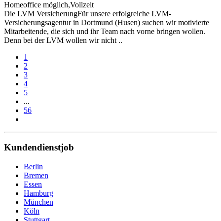
Homeoffice möglich,Vollzeit
Die LVM VersicherungFür unsere erfolgreiche LVM-
Versicherungsagentur in Dortmund (Husen) suchen wir motivierte
Mitarbeitende, die sich und ihr Team nach vorne bringen wollen.
Denn bei der LVM wollen wir nicht ..
1
2
3
4
5
...
56
Kundendienstjob
Berlin
Bremen
Essen
Hamburg
München
Köln
Stuttgart