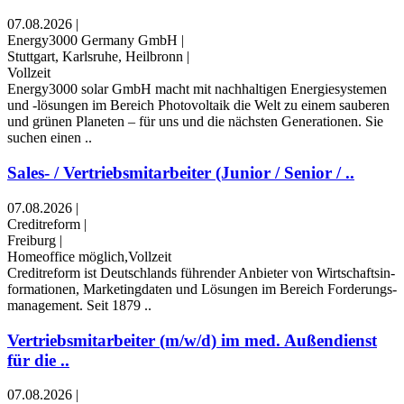
07.08.2026
|
Energy3000 Germany GmbH
|
Stuttgart, Karlsruhe, Heilbronn
|
Vollzeit
Energy3000 solar GmbH macht mit nachhaltigen Energiesystemen
und -lösungen im Bereich Photovoltaik die Welt zu einem sauberen
und grünen Planeten – für uns und die nächsten Generationen. Sie
suchen einen ..
Sales- / Vertriebsmitarbeiter (Junior / Senior / ..
07.08.2026
|
Creditreform
|
Freiburg
|
Homeoffice möglich,Vollzeit
Credit­re­form ist Deutsch­lands füh­ren­der An­bie­ter von Wirt­schafts­in­
for­ma­tio­nen, Mar­ke­ting­da­ten und Lö­sun­gen im Be­reich For­de­rungs­
ma­nage­ment. Seit 1879 ..
Vertriebsmitarbeiter (m/w/d) im med. Außendienst
für die ..
07.08.2026
|