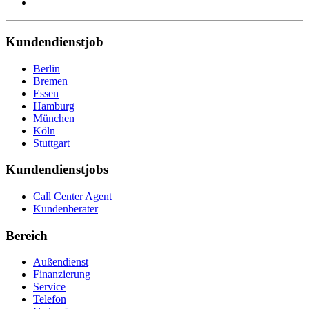
Kundendienstjob
Berlin
Bremen
Essen
Hamburg
München
Köln
Stuttgart
Kundendienstjobs
Call Center Agent
Kundenberater
Bereich
Außendienst
Finanzierung
Service
Telefon