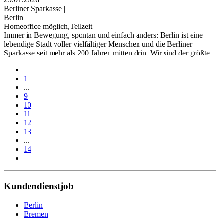
Berliner Sparkasse
|
Berlin
|
Homeoffice möglich,Teilzeit
Immer in Bewegung, spontan und einfach anders: Berlin ist eine
lebendige Stadt voller vielfältiger Menschen und die Berliner
Sparkasse seit mehr als 200 Jahren mitten drin. Wir sind der größte ..
1
...
9
10
11
12
13
...
14
Kundendienstjob
Berlin
Bremen