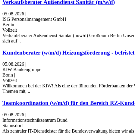
Verkaufsberater Außendienst Sanitär (m/w/d)
05.08.2026
|
ISG Personalmanagement GmbH
|
Berlin
|
Vollzeit
Verkaufsberater Außendienst Sanitär (m/w/d) Großraum Berlin Unser
sich auf ..
Kundenberater (w/m/d) Heizungsförderung - befristet 
05.08.2026
|
KfW Bankengruppe
|
Bonn
|
Vollzeit
Willkommen bei der KfW! Als eine der führenden Förderbanken der We
Themen mit, ..
Teamkoordination (w/m/d) für den Bereich RZ-Kunde
05.08.2026
|
Informationstechnikzentrum Bund
|
Stahnsdorf
Als zentraler IT-Dienstleister für die Bundesverwaltung bieten wir al