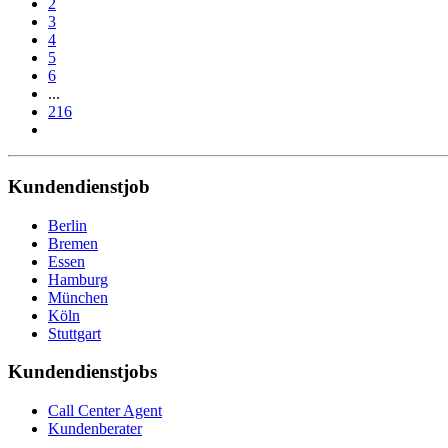
2
3
4
5
6
...
216
Kundendienstjob
Berlin
Bremen
Essen
Hamburg
München
Köln
Stuttgart
Kundendienstjobs
Call Center Agent
Kundenberater