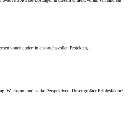
innovative Software-Lösungen in diesem Umfeld voran. Wir sind ein
ernen voneinander: in anspruchsvollen Projekten, ..
ung, Wachstum und starke Perspektiven. Unser größter Erfolgsfaktor?