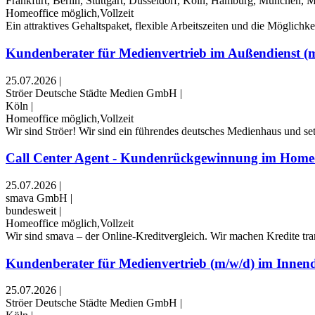
Frankfurt, Berlin, Stuttgart, Düsseldorf, Köln, Hamburg, München
Homeoffice möglich,Vollzeit
Ein attraktives Gehaltspaket, flexible Arbeitszeiten und die Möglichke
Kundenberater für Medienvertrieb im Außendienst (
25.07.2026
|
Ströer Deutsche Städte Medien GmbH
|
Köln
|
Homeoffice möglich,Vollzeit
Wir sind Ströer! Wir sind ein führendes deutsches Medienhaus und se
Call Center Agent - Kundenrückgewinnung im Homeof
25.07.2026
|
smava GmbH
|
bundesweit
|
Homeoffice möglich,Vollzeit
Wir sind smava – der Online-Kreditvergleich. Wir machen Kredite tran
Kundenberater für Medienvertrieb (m/w/d) im Innend
25.07.2026
|
Ströer Deutsche Städte Medien GmbH
|