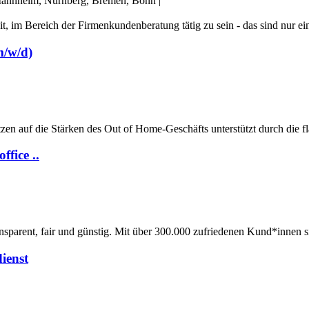
, Mannheim, Nürnberg, Bremen, Bonn
|
it, im Bereich der Firmenkundenberatung tätig zu sein - das sind nur ein
m/w/d)
tzen auf die Stärken des Out of Home-Geschäfts unterstützt durch die 
fice ..
sparent, fair und günstig. Mit über 300.000 zufriedenen Kund*innen sin
ienst