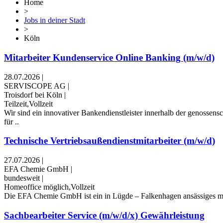
Home
>
Jobs in deiner Stadt
>
Köln
Mitarbeiter Kundenservice Online Banking (m/w/d)
28.07.2026
|
SERVISCOPE AG
|
Troisdorf bei Köln
|
Teilzeit,Vollzeit
Wir sind ein innovativer Bankendienstleister innerhalb der genossen
für ..
Technische Vertriebsaußendienstmitarbeiter (m/w/d)
27.07.2026
|
EFA Chemie GmbH
|
bundesweit
|
Homeoffice möglich,Vollzeit
Die EFA Chemie GmbH ist ein in Lügde – Falkenhagen ansässiges mit
Sachbearbeiter Service (m/w/d/x) Gewährleistung