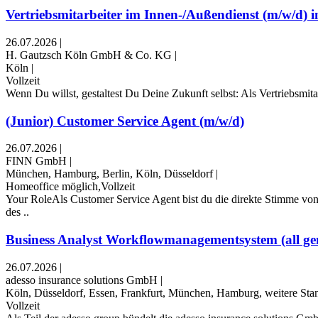
Vertriebsmitarbeiter im Innen-/Außendienst (m/w/d) 
26.07.2026
|
H. Gautzsch Köln GmbH & Co. KG
|
Köln
|
Vollzeit
Wenn Du willst, gestaltest Du Deine Zukunft selbst: Als Vertriebsmit
(Junior) Customer Service Agent (m/w/d)
26.07.2026
|
FINN GmbH
|
München, Hamburg, Berlin, Köln, Düsseldorf
|
Homeoffice möglich,Vollzeit
Your RoleAls Customer Service Agent bist du die direkte Stimme von
des ..
Business Analyst Workflowmanagementsystem (all ge
26.07.2026
|
adesso insurance solutions GmbH
|
Köln, Düsseldorf, Essen, Frankfurt, München, Hamburg, weitere Sta
Vollzeit