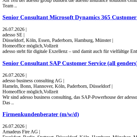
Als Teil der adesso group bündelt die adesso insurance solutions Gm
Team ..
Senior Consultant Microsoft Dynamics 365 Customer S
26.07.2026
|
adesso SE
|
Düsseldorf, Köln, Essen, Paderborn, Hamburg, Münster
|
Homeoffice möglich,Vollzeit
adesso steht für digitale Exzellenz – und damit auch für vielfältige 
Senior Consultant SAP Customer Service (all genders
26.07.2026
|
adesso business consulting AG
|
Hameln, Bonn, Hannover, Köln, Paderborn, Düsseldorf
|
Homeoffice möglich,Vollzeit
Wir sind adesso business consulting, das SAP-Powerhouse der adesso 
Das ..
Firmenkundenberater (m/w/d)
26.07.2026
|
Amadeus Fire AG
|