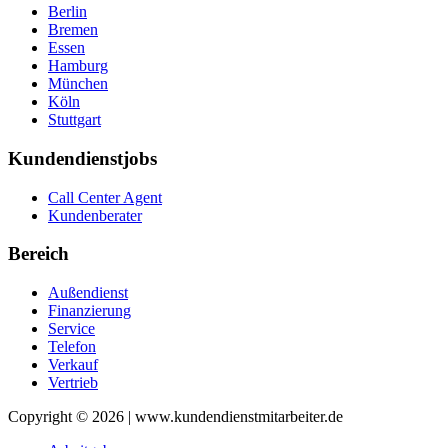
Berlin
Bremen
Essen
Hamburg
München
Köln
Stuttgart
Kundendienstjobs
Call Center Agent
Kundenberater
Bereich
Außendienst
Finanzierung
Service
Telefon
Verkauf
Vertrieb
Copyright © 2026 | www.kundendienstmitarbeiter.de