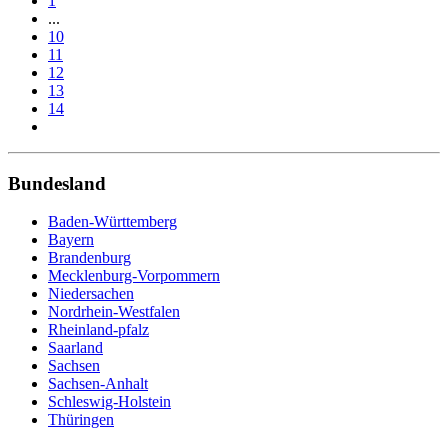
1
...
10
11
12
13
14
Bundesland
Baden-Württemberg
Bayern
Brandenburg
Mecklenburg-Vorpommern
Niedersachen
Nordrhein-Westfalen
Rheinland-pfalz
Saarland
Sachsen
Sachsen-Anhalt
Schleswig-Holstein
Thüringen